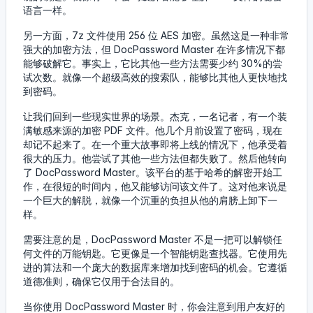
语言一样。
另一方面，7z 文件使用 256 位 AES 加密。虽然这是一种非常
强大的加密方法，但 DocPassword Master 在许多情况下都
能够破解它。事实上，它比其他一些方法需要少约 30%的尝
试次数。就像一个超级高效的搜索队，能够比其他人更快地找
到密码。
让我们回到一些现实世界的场景。杰克，一名记者，有一个装
满敏感来源的加密 PDF 文件。他几个月前设置了密码，现在
却记不起来了。在一个重大故事即将上线的情况下，他承受着
很大的压力。他尝试了其他一些方法但都失败了。然后他转向
了 DocPassword Master。该平台的基于哈希的解密开始工
作，在很短的时间内，他又能够访问该文件了。这对他来说是
一个巨大的解脱，就像一个沉重的负担从他的肩膀上卸下一
样。
需要注意的是，DocPassword Master 不是一把可以解锁任
何文件的万能钥匙。它更像是一个智能钥匙查找器。它使用先
进的算法和一个庞大的数据库来增加找到密码的机会。它遵循
道德准则，确保它仅用于合法目的。
当你使用 DocPassword Master 时，你会注意到用户友好的