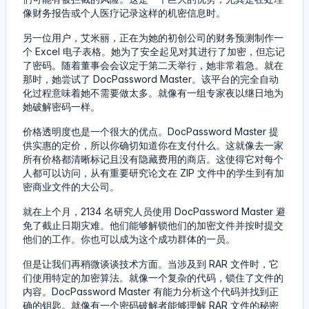
像财务报告或个人医疗记录这样的机密信息时。
另一位用户，艾米丽，正在为她的初创公司的财务预测制作一
个 Excel 电子表格。她为了安全起见对其进行了加密，但忘记
了密码。随着董事会会议定于第二天举行，她非常着急。就在
那时，她尝试了 DocPassword Master。该平台的完全自动
化过程意味着她不需要做太多。就像有一组专家夜以继日地为
她破解密码一样。
价格透明度也是一个很大的优点。DocPassword Master 提
供实惠的定价，所以你确切知道你在支付什么。这就像去一家
所有价格都清晰标记且没有隐藏费用的商店。这使得它对每个
人都可以访问，从有重要研究论文在 ZIP 文件中的学生到有加
密商业文件的大公司。
就在上个月，2134 名研究人员使用 DocPassword Master 避
免了截止日期灾难。他们能够解锁他们的加密文件并按时提交
他们的工作。你也可以成为这个成功群体的一员。
但是让我们再稍微谈谈技术方面。当涉及到 RAR 文件时，它
们使用特定的加密算法。就像一个复杂的代码，锁住了文件的
内容。DocPassword Master 有能力分析这个代码并找到正
确的钥匙。就像有一个密码破解者能够理解 RAR 文件的秘密