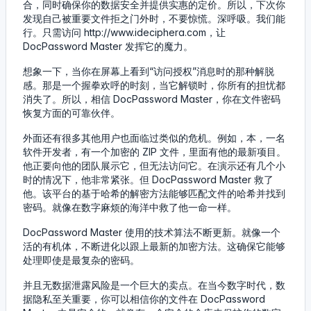
合，同时确保你的数据安全并提供实惠的定价。所以，下次你
发现自己被重要文件拒之门外时，不要惊慌。深呼吸。我们能
行。只需访问 http://www.ideciphera.com，让
DocPassword Master 发挥它的魔力。
想象一下，当你在屏幕上看到“访问授权”消息时的那种解脱
感。那是一个握拳欢呼的时刻，当它解锁时，你所有的担忧都
消失了。所以，相信 DocPassword Master，你在文件密码
恢复方面的可靠伙伴。
外面还有很多其他用户也面临过类似的危机。例如，本，一名
软件开发者，有一个加密的 ZIP 文件，里面有他的最新项目。
他正要向他的团队展示它，但无法访问它。在演示还有几个小
时的情况下，他非常紧张。但 DocPassword Master 救了
他。该平台的基于哈希的解密方法能够匹配文件的哈希并找到
密码。就像在数字麻烦的海洋中救了他一命一样。
DocPassword Master 使用的技术算法不断更新。就像一个
活的有机体，不断进化以跟上最新的加密方法。这确保它能够
处理即使是最复杂的密码。
并且无数据泄露风险是一个巨大的卖点。在当今数字时代，数
据隐私至关重要，你可以相信你的文件在 DocPassword