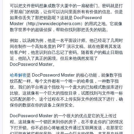
可以把文件密码想象成数字大厦中的一扇秘密门。密码就是打
开那扇门的钥匙，让你可以访问里面所有有价值的信息。但是
如果你丢失了那把钥匙呢？这就是 DocPassword
Master（http://www.ideciphera.com）的用武之地。它就像
数字世界中的超级侦探，帮助你找到那把丢失的钥匙。
例如，以汤姆为例，他是一名平面设计师。他已经花了几周时
间在制作一个高知名度的 PPT 演示文稿。就在他要将其发送
给客户时，他意识到自己忘记了密码。随着客户的截止日期临
近，他陷入了真正的困境。但后来他偶然发现了
DocPassword Master。
哈希解密
是 DocPassword Master 的核心功能，就像数字指
纹匹配一样。每个文件都有一个唯一的哈希值，一种数字指
纹。我们的平台将这个指纹与一个庞大的已知模式数据库进行
比较。这就像有一个巨大的指纹目录，试图找到与文件唯一标
记匹配的那个。这个过程在不上传实际文件的情况下进行，确
保你的数据在你的设备上保持安全。
DocPassword Master 的一个很大的优点是它的无上传过
程。这就像有一个锁匠来到你的房子，在不拿走你的门的情况
下打开锁。你不必担心将敏感文件通过互联网发送，在那里它
们可能有被拦截的风险。这是一个巨大的优势，尤其是在处理